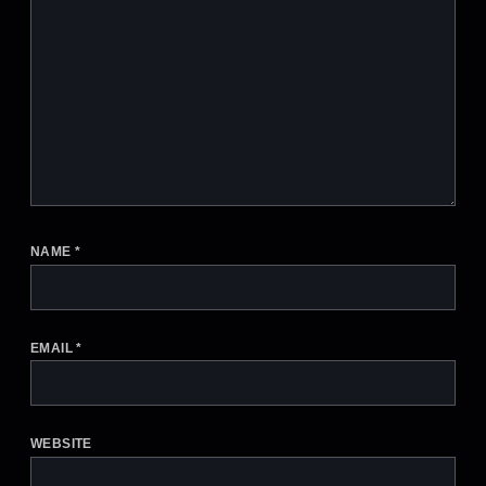
NAME
*
EMAIL
*
WEBSITE