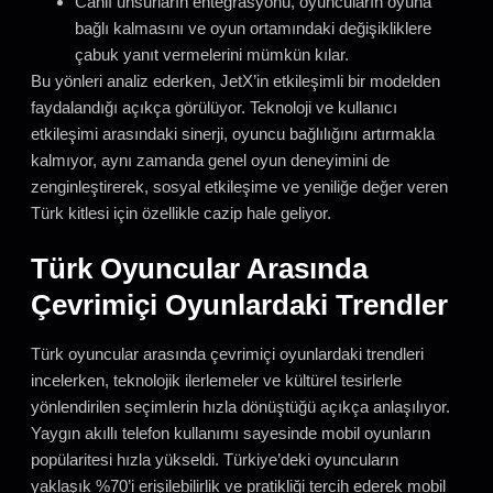
Canlı unsurların entegrasyonu, oyuncuların oyuna
bağlı kalmasını ve oyun ortamındaki değişikliklere
çabuk yanıt vermelerini mümkün kılar.
Bu yönleri analiz ederken, JetX’in etkileşimli bir modelden
faydalandığı açıkça görülüyor. Teknoloji ve kullanıcı
etkileşimi arasındaki sinerji, oyuncu bağlılığını artırmakla
kalmıyor, aynı zamanda genel oyun deneyimini de
zenginleştirerek, sosyal etkileşime ve yeniliğe değer veren
Türk kitlesi için özellikle cazip hale geliyor.
Türk Oyuncular Arasında
Çevrimiçi Oyunlardaki Trendler
Türk oyuncular arasında çevrimiçi oyunlardaki trendleri
incelerken, teknolojik ilerlemeler ve kültürel tesirlerle
yönlendirilen seçimlerin hızla dönüştüğü açıkça anlaşılıyor.
Yaygın akıllı telefon kullanımı sayesinde mobil oyunların
popülaritesi hızla yükseldi. Türkiye’deki oyuncuların
yaklaşık %70’i erişilebilirlik ve pratikliği tercih ederek mobil