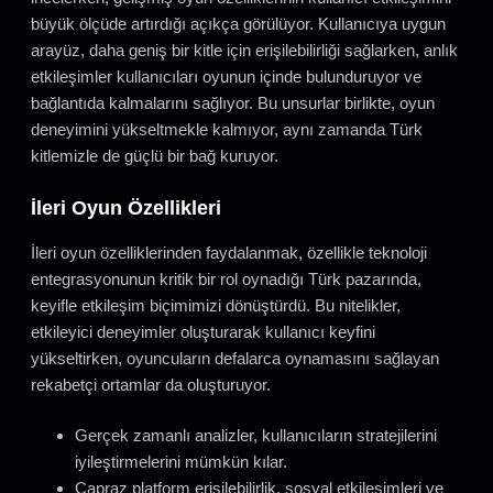
büyük ölçüde artırdığı açıkça görülüyor. Kullanıcıya uygun
arayüz, daha geniş bir kitle için erişilebilirliği sağlarken, anlık
etkileşimler kullanıcıları oyunun içinde bulunduruyor ve
bağlantıda kalmalarını sağlıyor. Bu unsurlar birlikte, oyun
deneyimini yükseltmekle kalmıyor, aynı zamanda Türk
kitlemizle de güçlü bir bağ kuruyor.
İleri Oyun Özellikleri
İleri oyun özelliklerinden faydalanmak, özellikle teknoloji
entegrasyonunun kritik bir rol oynadığı Türk pazarında,
keyifle etkileşim biçimimizi dönüştürdü. Bu nitelikler,
etkileyici deneyimler oluşturarak kullanıcı keyfini
yükseltirken, oyuncuların defalarca oynamasını sağlayan
rekabetçi ortamlar da oluşturuyor.
Gerçek zamanlı analizler, kullanıcıların stratejilerini
iyileştirmelerini mümkün kılar.
Çapraz platform erişilebilirlik, sosyal etkileşimleri ve