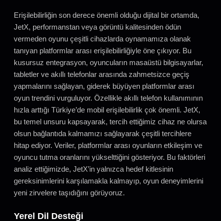
Erişilebilirliğin son derece önemli olduğu dijital bir ortamda,
JetX, performanstan veya görüntü kalitesinden ödün
vermeden oyunu çeşitli cihazlarda oynamamıza olanak
tanıyan platformlar arası erişilebilirliğiyle öne çıkıyor. Bu
kusursuz entegrasyon, oyuncuların masaüstü bilgisayarlar,
tabletler ve akıllı telefonlar arasında zahmetsizce geçiş
yapmalarını sağlayan, giderek büyüyen platformlar arası
oyun trendini vurguluyor. Özellikle akıllı telefon kullanımının
hızla arttığı Türkiye’de mobil erişilebilirlik çok önemli. JetX,
bu temel unsuru kapsayarak, tercih ettiğimiz cihaz ne olursa
olsun bağlantıda kalmamızı sağlayarak çeşitli tercihlere
hitap ediyor. Veriler, platformlar arası oyunların etkileşim ve
oyuncu tutma oranlarını yükselttiğini gösteriyor. Bu faktörleri
analiz ettiğimizde, JetX’in yalnızca hedef kitlesinin
gereksinimlerini karşılamakla kalmayıp, oyun deneyimlerini
yeni zirvelere taşıdığını görüyoruz.
Yerel Dil Desteği