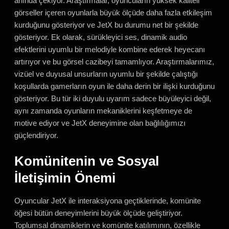
anında çekiyor. Araştırmalar, oyuncuların yüksek kaliteli
görseller içeren oyunlarla büyük ölçüde daha fazla etkileşim
kurduğunu gösteriyor ve JetX bu durumu net bir şekilde
gösteriyor. Ek olarak, sürükleyici ses, dinamik audio
efektlerini uyumlu bir melodiyle kombine ederek heyecanı
artırıyor ve bu görsel cazibeyi tamamlıyor. Araştırmalarımız,
vizüel ve duyusal unsurların uyumlu bir şekilde çalıştığı
koşullarda gamerların oyun ile daha derin bir ilişki kurduğunu
gösteriyor. Bu tür iki duyulu uyarım sadece büyüleyici değil,
aynı zamanda oyunların mekaniklerini keşfetmeye de
motive ediyor ve JetX deneyimine olan bağlılığımızı
güçlendiriyor.
Komünitenin ve Sosyal
İletişimin Önemi
Oyuncular JetX ile interaksiyona geçtiklerinde, komünite
öğesi bütün deneyimlerini büyük ölçüde geliştiriyor.
Toplumsal dinamiklerin ve komünite katılımının, özellikle