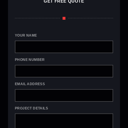
GET FREE QUOTE
YOUR NAME
PHONE NUMBER
EMAIL ADDRESS
PROJECT DETAILS