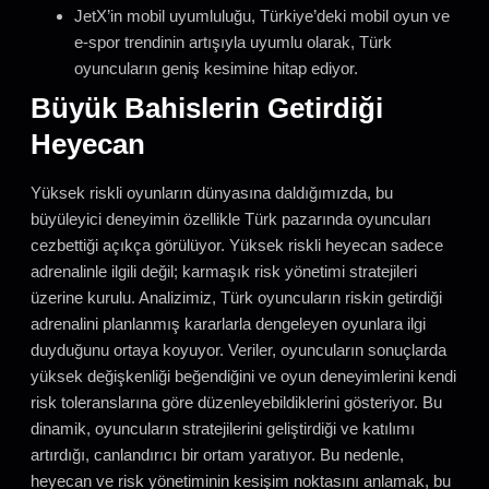
JetX’in mobil uyumluluğu, Türkiye’deki mobil oyun ve
e-spor trendinin artışıyla uyumlu olarak, Türk
oyuncuların geniş kesimine hitap ediyor.
Büyük Bahislerin Getirdiği
Heyecan
Yüksek riskli oyunların dünyasına daldığımızda, bu
büyüleyici deneyimin özellikle Türk pazarında oyuncuları
cezbettiği açıkça görülüyor. Yüksek riskli heyecan sadece
adrenalinle ilgili değil; karmaşık risk yönetimi stratejileri
üzerine kurulu. Analizimiz, Türk oyuncuların riskin getirdiği
adrenalini planlanmış kararlarla dengeleyen oyunlara ilgi
duyduğunu ortaya koyuyor. Veriler, oyuncuların sonuçlarda
yüksek değişkenliği beğendiğini ve oyun deneyimlerini kendi
risk toleranslarına göre düzenleyebildiklerini gösteriyor. Bu
dinamik, oyuncuların stratejilerini geliştirdiği ve katılımı
artırdığı, canlandırıcı bir ortam yaratıyor. Bu nedenle,
heyecan ve risk yönetiminin kesişim noktasını anlamak, bu