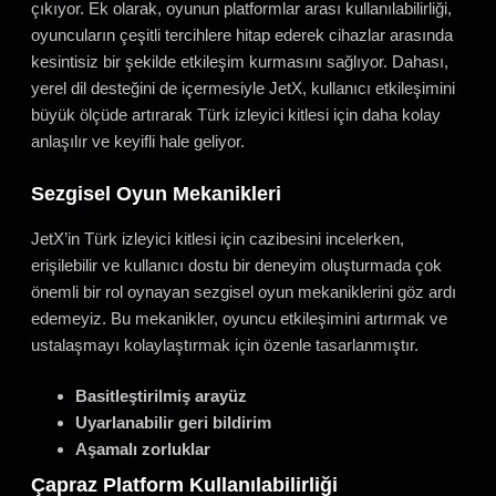
çıkıyor. Ek olarak, oyunun platformlar arası kullanılabilirliği,
oyuncuların çeşitli tercihlere hitap ederek cihazlar arasında
kesintisiz bir şekilde etkileşim kurmasını sağlıyor. Dahası,
yerel dil desteğini de içermesiyle JetX, kullanıcı etkileşimini
büyük ölçüde artırarak Türk izleyici kitlesi için daha kolay
anlaşılır ve keyifli hale geliyor.
Sezgisel Oyun Mekanikleri
JetX’in Türk izleyici kitlesi için cazibesini incelerken,
erişilebilir ve kullanıcı dostu bir deneyim oluşturmada çok
önemli bir rol oynayan sezgisel oyun mekaniklerini göz ardı
edemeyiz. Bu mekanikler, oyuncu etkileşimini artırmak ve
ustalaşmayı kolaylaştırmak için özenle tasarlanmıştır.
Basitleştirilmiş arayüz
Uyarlanabilir geri bildirim
Aşamalı zorluklar
Çapraz Platform Kullanılabilirliği