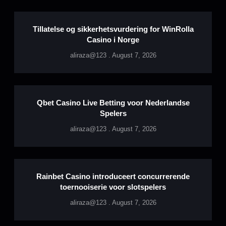
Tillatelse og sikkerhetsvurdering for WinRolla
Casino i Norge
aliraza@123
August 7, 2026
Qbet Casino Live Betting voor Nederlandse
Spelers
aliraza@123
August 7, 2026
Rainbet Casino introduceert concurrerende
toernooiserie voor slotspelers
aliraza@123
August 7, 2026