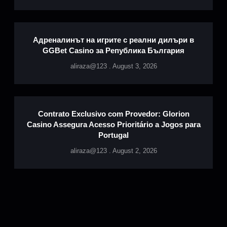
Адреналинът на игрите с реални дилъри в
GGBet Casino за Република България
aliraza@123
August 3, 2026
Contrato Exclusivo com Provedor: Glorion
Casino Assegura Acesso Prioritário a Jogos para
Portugal
aliraza@123
August 2, 2026