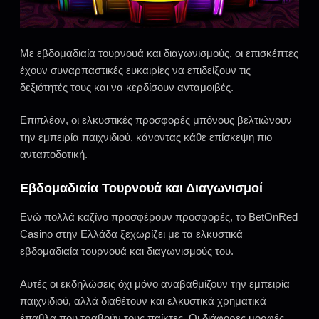
Με εβδομαδιαία τουρνουά και διαγωνισμούς, οι επισκέπτες
έχουν συναρπαστικές ευκαιρίες να επιδείξουν τις
δεξιότητές τους και να κερδίσουν ανταμοιβές.
Επιπλέον, οι ελκυστικές προσφορές μπόνους βελτιώνουν
την εμπειρία παιχνιδιού, κάνοντας κάθε επίσκεψη πιο
ανταποδοτική.
Εβδομαδιαία Τουρνουά και Διαγωνισμοί
Ενώ πολλά καζίνο προσφέρουν προσφορές, το BetOnRed
Casino στην Ελλάδα ξεχωρίζει με τα ελκυστικά
εβδομαδιαία τουρνουά και διαγωνισμούς του.
Αυτές οι εκδηλώσεις όχι μόνο αναβαθμίζουν την εμπειρία
παιχνιδιού, αλλά διαθέτουν και ελκυστικά χρηματικά
έπαθλα που τραβούν τους παίκτες. Οι διάφορες μορφές