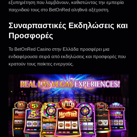
εξυπηρέτηση που λαμβάνουν, καθιστώντας την εμπειρία
παιχνιδιού τους στο BetOnRed αληθινά αξέχαστη.
Συναρπαστικές Εκδηλώσεις και
Προσφορές
Το BetOnRed Casino στην Ελλάδα προσφέρει μια
ενδιαφέρουσα σειρά από εκδηλώσεις και προσφορές που
κρατούν τους παίκτες ενεργούς.