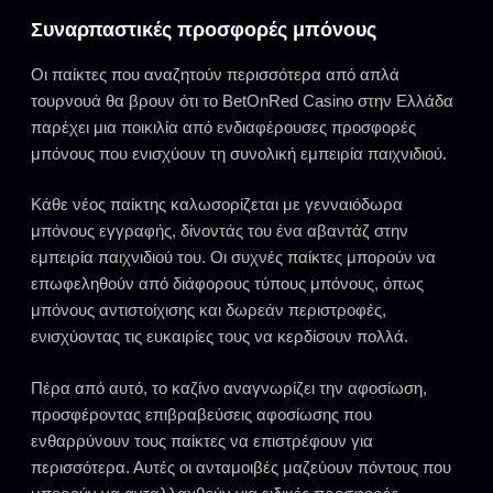
Συναρπαστικές προσφορές μπόνους
Οι παίκτες που αναζητούν περισσότερα από απλά
τουρνουά θα βρουν ότι το BetOnRed Casino στην Ελλάδα
παρέχει μια ποικιλία από ενδιαφέρουσες προσφορές
μπόνους που ενισχύουν τη συνολική εμπειρία παιχνιδιού.
Κάθε νέος παίκτης καλωσορίζεται με γενναιόδωρα
μπόνους εγγραφής, δίνοντάς του ένα αβαντάζ στην
εμπειρία παιχνιδιού του. Οι συχνές παίκτες μπορούν να
επωφεληθούν από διάφορους τύπους μπόνους, όπως
μπόνους αντιστοίχισης και δωρεάν περιστροφές,
ενισχύοντας τις ευκαιρίες τους να κερδίσουν πολλά.
Πέρα από αυτό, το καζίνο αναγνωρίζει την αφοσίωση,
προσφέροντας επιβραβεύσεις αφοσίωσης που
ενθαρρύνουν τους παίκτες να επιστρέφουν για
περισσότερα. Αυτές οι ανταμοιβές μαζεύουν πόντους που