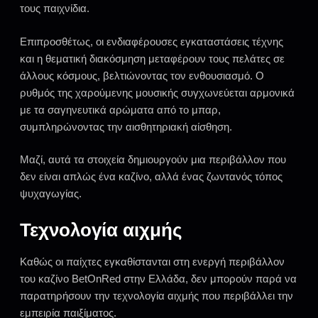
τους παιχνίδια.
Επιπροσθέτως, οι ενδιαφέρουσες εγκαταστάσεις τέχνης
και η θεματική διακόσμηση μεταφέρουν τους πελάτες σε
άλλους κόσμους, βελτιώνοντας τον ενθουσιασμό. Ο
ρυθμός της χαρούμενης μουσικής συγχωνεύεται αρμονικά
με τα σαγηνευτικά αρώματα από το μπαρ,
συμπληρώνοντας την αισθητηριακή αίσθηση.
Μαζί, αυτά τα στοιχεία δημιουργούν μια περιβάλλον που
δεν είναι απλώς ένα καζίνο, αλλά ένας ζωντανός τόπος
ψυχαγωγίας.
Τεχνολογία αιχμής
Καθώς οι παίχτες εγκαθίστανται στη ενεργή περιβάλλον
του καζίνο BetOnRed στην Ελλάδα, δεν μπορούν παρά να
παρατηρήσουν την τεχνολογία αιχμής που περιβάλλει την
εμπειρία παιξίματος.