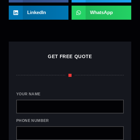
LinkedIn
WhatsApp
GET FREE QUOTE
YOUR NAME
PHONE NUMBER