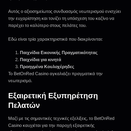
Αυτός ο αξιοσημείωτος συνδυασμός νεωτερισμού ενισχύει
την ευχαρίστηση και τονίζει τη υπόσχεση του καζίνο να
παρέχει το καλύτερο στους πελάτες του.
Εδώ είναι τρία χαρακτηριστικά που διακρίνονται:
Παιχνίδια Εικονικής Πραγματικότητας
Παιχνίδια για κινητά
Προηγμένα Κουλοχέρηδες
Το BetOnRed Casino αγκαλιάζει πραγματικά την
νεωτερισμό.
Εξαιρετική Εξυπηρέτηση
Πελατών
Μαζί με τις σημαντικές τεχνικές εξελίξεις, το BetOnRed
Casino καυχιέται για την παροχή εξαιρετικής