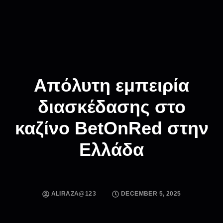
Απόλυτη εμπειρία
διασκέδασης στο
καζίνο BetOnRed στην
Ελλάδα
ALIRAZA@123
DECEMBER 5, 2025