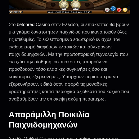
Στο
betonred
Casino στην Ελλάδα, οι επισκέπτες θα βρουν
μια γκάμα δυνατοτήτων παιχνιδιού που ικανοποιούν όλες
τις επιθυμίες. Το εκλεπτυσμένο εσωτερικό ενισχύει τον
ενθουσιασμό διαφόρων κλασικών και σύγχρονων
παιχνιδομηχανών. Με την πρωτοποριακή τεχνολογία που
ενισχύει την αίσθηση, οι επισκέπτες μπορούν να
προσδοκούν τόσο κλασικές συγκινήσεις όσο και
καινοτόμες εξερευνήσεις. Υπάρχουν περισσότερα να
εξερευνήσουν, ειδικά όσον αφορά τις μοναδικές
δραστηριότητες και τα περιοχικά αξιοθέατα του καζίνο που
αναβαθμίζουν την επίσκεψη ακόμη περαιτέρω.
Απαράμιλλη Ποικιλία
Παιχνιδομηχανών
Στο BetOnRed Casino, εκεί που ο πάθος συναντά την