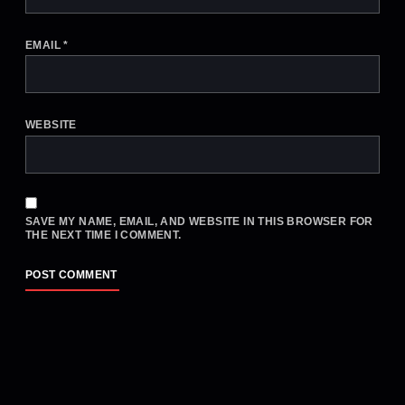
EMAIL
*
WEBSITE
SAVE MY NAME, EMAIL, AND WEBSITE IN THIS BROWSER FOR
THE NEXT TIME I COMMENT.